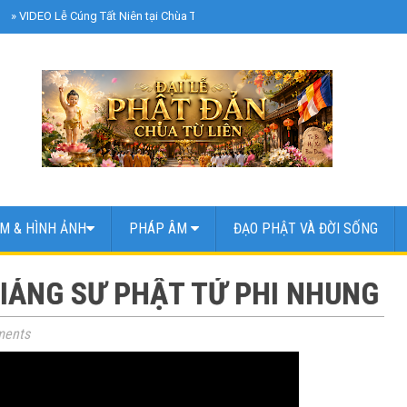
»
VIDEO Lễ Cúng Tất Niên tại Chùa Từ Liên | Chủ Nhật Ngày 8 Tháng 2 Năm 2
M & HÌNH ẢNH
PHÁP ÂM
ĐẠO PHẬT VÀ ĐỜI SỐNG
GIẢNG SƯ PHẬT TỬ PHI NHUNG
ents