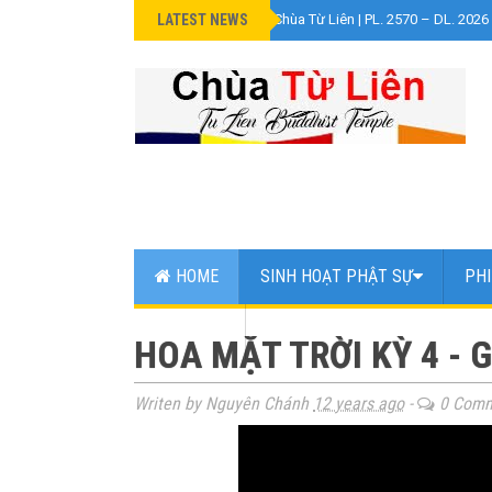
LATEST NEWS
»
Đại Lễ Phật Đản Chùa Từ Liên | PL. 2570 – DL. 2026
HOME
SINH HOẠT PHẬT SỰ
PHI
WEB LINK
HOA MẶT TRỜI KỲ 4 - 
Writen by Nguyên Chánh
12 years ago
-
0 Comm