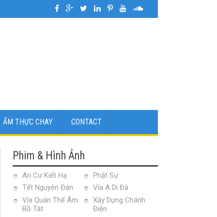
026
»
Hình ẢnhLễ Cúng Tất Niên tại Chùa Từ Liên | Chủ Nhật Ngày 8 Tháng 2
ẨM THỰC CHAY
CONTACT
Phim & Hình Ảnh
An Cư Kiết Hạ
Phật Sự
Tết Nguyên Đán
Vía A Di Đà
Vía Quán Thế Âm
Xây Dựng Chánh
Bồ Tát
Điện