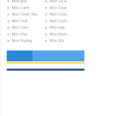
Món Bún
Món Ca Ri
Món Canh
Món Chay
Món Chiên Xào
Món Cháo
Món Chả
Món Cuốn
Món Cơm
Món Hấp
Món Kho
Món Nước
Món Nướng
Món Xôi