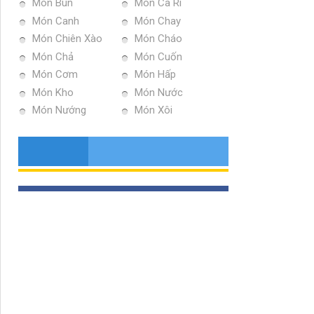
Món Bún
Món Ca Ri
Món Canh
Món Chay
Món Chiên Xào
Món Cháo
Món Chả
Món Cuốn
Món Cơm
Món Hấp
Món Kho
Món Nước
Món Nướng
Món Xôi