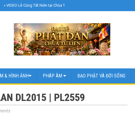
»
VIDEO Lễ Cúng Tất Niên tại Chùa Từ Liên | Chủ Nhật Ngày 8 Tháng 2 Năm 2
M & HÌNH ẢNH
PHÁP ÂM
ĐẠO PHẬT VÀ ĐỜI SỐNG
LAN DL2015 | PL2559
ents