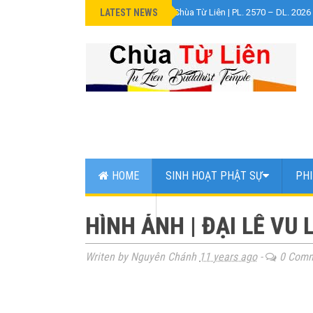
LATEST NEWS
»
Đại Lễ Phật Đản Chùa Từ Liên | PL. 2570 – DL. 2026
HOME
SINH HOẠT PHẬT SỰ
PHI
WEB LINK
HÌNH ẢNH | ĐẠI LỄ VU 
Writen by Nguyên Chánh
11 years ago
-
0 Comm