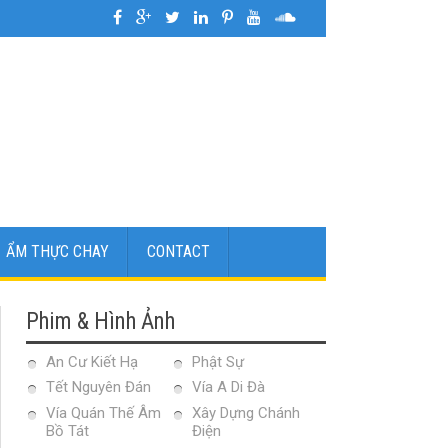
026
»
Hình ẢnhLễ Cúng Tất Niên tại Chùa Từ Liên | Chủ Nhật Ngày 8 Tháng 2
ẨM THỰC CHAY
CONTACT
Phim & Hình Ảnh
An Cư Kiết Hạ
Phật Sự
Tết Nguyên Đán
Vía A Di Đà
Vía Quán Thế Âm
Xây Dựng Chánh
Bồ Tát
Điện