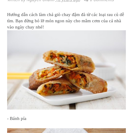
Hướng dẫn cách làm chả giò chay đậm đà từ các loại rau củ dễ
tìm. Bạn đừng bỏ lỡ món ngon này cho mâm cơm của cả nhà
vào ngày chay nhé!
Ngu
- 1
- 1
- 1 
- 6
- 1/
- H
- 1
- 1
- 1
- 1
- Bánh pía