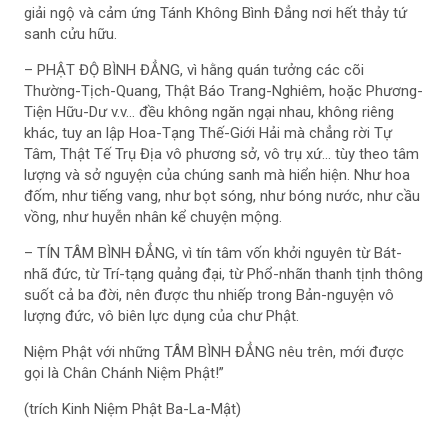
giải ngộ và cảm ứng Tánh Không Bình Đẳng nơi hết thảy tứ
sanh cửu hữu.
– PHẬT ĐỘ BÌNH ĐẲNG, vì hằng quán tưởng các cõi
Thường-Tịch-Quang, Thật Báo Trang-Nghiêm, hoặc Phương-
Tiện Hữu-Dư v.v… đều không ngăn ngại nhau, không riêng
khác, tuy an lập Hoa-Tạng Thế-Giới Hải mà chẳng rời Tự
Tâm, Thật Tế Trụ Địa vô phương sở, vô trụ xứ… tùy theo tâm
lượng và sở nguyện của chúng sanh mà hiển hiện. Như hoa
đốm, như tiếng vang, như bọt sóng, như bóng nước, như cầu
vồng, như huyễn nhân kể chuyện mộng.
– TÍN TÂM BÌNH ĐẲNG, vì tín tâm vốn khởi nguyên từ Bát-
nhã đức, từ Trí-tạng quảng đại, từ Phổ-nhãn thanh tịnh thông
suốt cả ba đời, nên được thu nhiếp trong Bản-nguyện vô
lượng đức, vô biên lực dụng của chư Phật.
Niệm Phật với những TÂM BÌNH ĐẲNG nêu trên, mới được
gọi là Chân Chánh Niệm Phật!”
(trích Kinh Niệm Phật Ba-La-Mật)