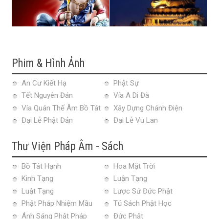
Phim & Hình Ảnh
An Cư Kiết Hạ
Phật Sự
Tết Nguyên Đán
Vía A Di Đà
Vía Quán Thế Âm Bồ Tát
Xây Dựng Chánh Điện
Đại Lễ Phật Đản
Đại Lễ Vu Lan
Thư Viện Pháp Âm - Sách
Bồ Tát Hạnh
Hoa Mặt Trời
Kinh Tạng
Luận Tạng
Luật Tạng
Lược Sử Đức Phật
Phật Pháp Nhiệm Mầu
Tủ Sách Phật Học
Ánh Sáng Phật Pháp
Đức Phật