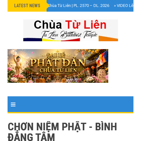
LATEST NEWS
»
Đại Lễ Phật Đản Chùa Từ Liên | PL. 2570 – DL. 2026
»
VIDEO Lễ Cún
≡
CHƠN NIỆM PHẬT - BÌNH
ĐẲNG TÂM