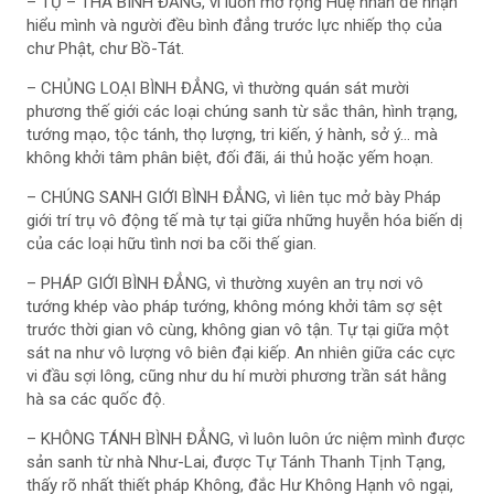
– TỰ – THA BÌNH ĐẲNG, vì luôn mở rộng Huệ nhãn để nhận
hiểu mình và người đều bình đẳng trước lực nhiếp thọ của
chư Phật, chư Bồ-Tát.
– CHỦNG LOẠI BÌNH ĐẲNG, vì thường quán sát mười
phương thế giới các loại chúng sanh từ sắc thân, hình trạng,
tướng mạo, tộc tánh, thọ lượng, tri kiến, ý hành, sở ý… mà
không khởi tâm phân biệt, đối đãi, ái thủ hoặc yếm hoạn.
– CHÚNG SANH GIỚI BÌNH ĐẲNG, vì liên tục mở bày Pháp
giới trí trụ vô động tế mà tự tại giữa những huyễn hóa biến dị
của các loại hữu tình nơi ba cõi thế gian.
– PHÁP GIỚI BÌNH ĐẲNG, vì thường xuyên an trụ nơi vô
tướng khép vào pháp tướng, không móng khởi tâm sợ sệt
trước thời gian vô cùng, không gian vô tận. Tự tại giữa một
sát na như vô lượng vô biên đại kiếp. An nhiên giữa các cực
vi đầu sợi lông, cũng như du hí mười phương trần sát hằng
hà sa các quốc độ.
– KHÔNG TÁNH BÌNH ĐẲNG, vì luôn luôn ức niệm mình được
sản sanh từ nhà Như-Lai, được Tự Tánh Thanh Tịnh Tạng,
thấy rõ nhất thiết pháp Không, đắc Hư Không Hạnh vô ngại,