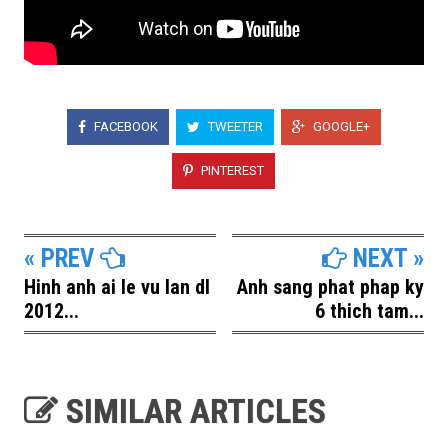
FACEBOOK
TWEETER
GOOGLE+
PINTEREST
« PREV
NEXT »
Hinh anh ai le vu lan dl
Anh sang phat phap ky
2012...
6 thich tam...
SIMILAR ARTICLES