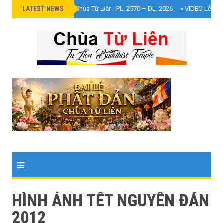
LATEST NEWS
»
Đại Lễ Phật Đản Chùa Từ Liên | PL. 2570 – DL. 2026
»
VIDEO Lễ Cún
≡
HÌNH ẢNH TẾT NGUYÊN ĐÁN
2012