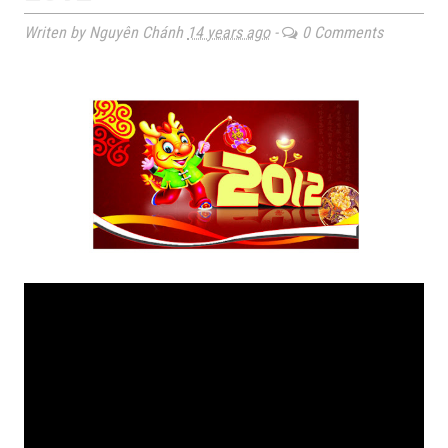
Writen by Nguyên Chánh
14 years ago
-
0 Comments