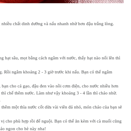
 nhiều chất dinh dưỡng và nấu nhanh nhừ hơn đậu trắng lòng.
ng hạt sâu, mọt bằng cách ngâm với nước, thấy hạt nào nổi lên thì
g. Rồi ngâm khoảng 2 - 3 giờ trước khi nấu. Bạn có thể ngâm
ừ, bạn cho cả gạo, đậu đen vào nồi cơm điện, cho nước nhiều hơn
 thì chế thêm nước. Làm như vậy khoảng 3 - 4 lần thì cháo nhừ.
.
 thêm một thìa nước cốt dừa vài viên đá nhỏ, món cháo của bạn sẽ
ị cho phù hợp rồi để nguội. Bạn có thể ăn kèm với cà muối cũng
háo ngon cho hè này nha!