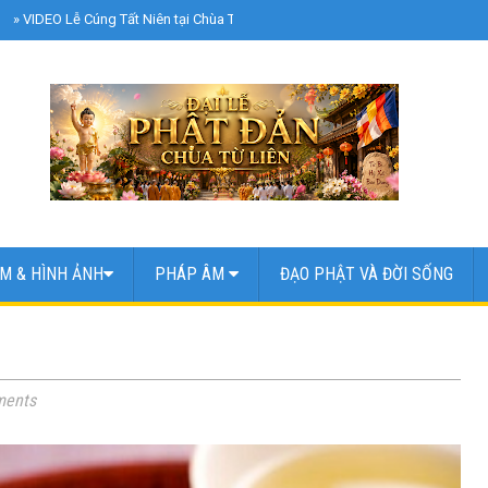
»
VIDEO Lễ Cúng Tất Niên tại Chùa Từ Liên | Chủ Nhật Ngày 8 Tháng 2 Năm 2
M & HÌNH ẢNH
PHÁP ÂM
ĐẠO PHẬT VÀ ĐỜI SỐNG
ents