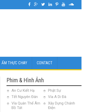
026
»
Hình ẢnhLễ Cúng Tất Niên tại Chùa Từ Liên | Chủ Nhật Ngày 8 Tháng 2
ẨM THỰC CHAY
CONTACT
Phim & Hình Ảnh
An Cư Kiết Hạ
Phật Sự
Tết Nguyên Đán
Vía A Di Đà
Vía Quán Thế Âm
Xây Dựng Chánh
Bồ Tát
Điện