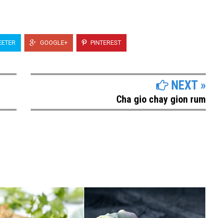
ETER
GOOGLE+
PINTEREST
NEXT »
Cha gio chay gion rum