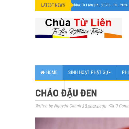
LATEST NEWS
»
Đại Lễ Phật Đản Chùa Từ Liên | PL. 2570 – DL. 2026
HOME
SINH HOẠT PHẬT SỰ
PHI
WEB LINK
CHÁO ĐẬU ĐEN
Writen by Nguyên Chánh
10 years ago
-
0 Comm