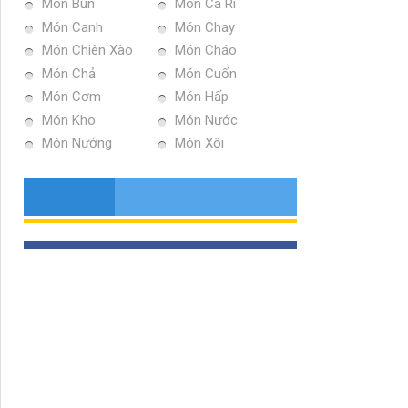
Món Bún
Món Ca Ri
Món Canh
Món Chay
Món Chiên Xào
Món Cháo
Món Chả
Món Cuốn
Món Cơm
Món Hấp
Món Kho
Món Nước
Món Nướng
Món Xôi