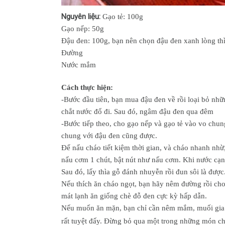
Nguyên liệu:
Gạo tẻ: 100g
Gạo nếp: 50g
Đậu đen: 100g, bạn nên chọn đậu đen xanh lòng thì
Đường
Nước mắm
Cách thực hiện:
-Bước đầu tiên, bạn mua đậu đen về rồi loại bỏ nhữ
chắt nước đổ đi. Sau đó, ngâm đậu đen qua đêm
-Bước tiếp theo, cho gạo nếp và gạo tẻ vào vo chun
chung với đậu đen cũng được.
Để nấu cháo tiết kiệm thời gian, và cháo nhanh nh
nấu cơm 1 chút, bật nút như nấu cơm. Khi nước cạn
Sau đó, lấy thìa gỗ đánh nhuyễn rồi đun sôi là được
Nếu thích ăn cháo ngọt, bạn hãy nêm đường rồi cho
mát lạnh ăn giống chè đỗ đen cực kỳ hấp dẫn.
Nếu muốn ăn mặn, bạn chỉ cần nêm mắm, muối gia v
rất tuyệt đấy. Đừng bỏ qua một trong những món c