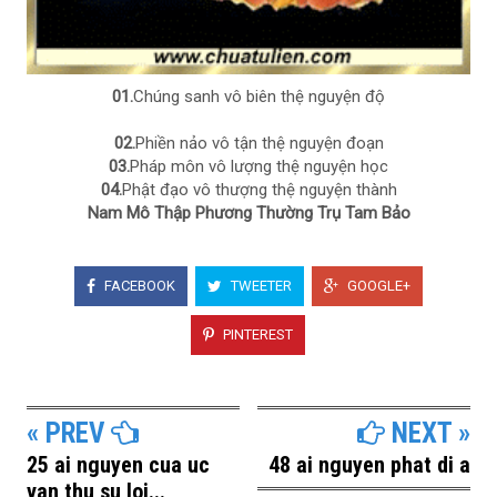
01.
Chúng sanh vô biên thệ nguyện độ
02.
Phiền nảo vô tận thệ nguyện đoạn
03.
Pháp môn vô lượng thệ nguyện học
04.
Phật đạo vô thượng thệ nguyện thành
Nam Mô Thập Phương Thường Trụ Tam Bảo
FACEBOOK
TWEETER
GOOGLE+
PINTEREST
« PREV
NEXT »
25 ai nguyen cua uc
48 ai nguyen phat di a
van thu su loi...