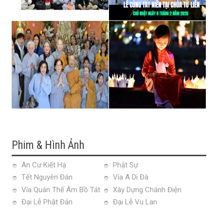
Phim & Hình Ảnh
An Cư Kiết Hạ
Phật Sự
Tết Nguyên Đán
Vía A Di Đà
Vía Quán Thế Âm Bồ Tát
Xây Dựng Chánh Điện
Đại Lễ Phật Đản
Đại Lễ Vu Lan