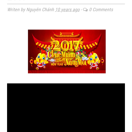
Writen by Nguyên Chánh
10 years ago
-
0 Comments