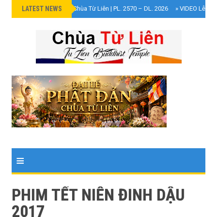
LATEST NEWS
»
Đại Lễ Phật Đản Chùa Từ Liên | PL. 2570 – DL. 2026
»
VIDEO Lễ Cún
≡
PHIM TẾT NIÊN ĐINH DẬU
2017