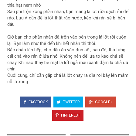
thìa hạt nêm nhỏ
Sau phi trộn xong phần nhân, bạn mang lá lốt rửa sạch rồi để
ráo. Lưu ý, cần để lá lốt thật ráo nước, kẻo khi rán sẽ bị bắn
dầu.
Giờ bạn cho phần nhân đã trộn vào bên trong lá lốt rồi cuộn
lại. Bạn làm như thế đến khi hết nhân thì thôi.
Bắc chảo lên bếp, cho dầu ăn vào đun sôi, sau đó, thả từng
cái chả vào rán ở lửa nhỏ. Không nên để lửa to kẻo chả sẽ
cháy. Khi nào thấy bề mặt lá lốt ngả màu xanh đậm là chả đã
chín.
Cuối cùng, chỉ cần gắp chả lá lốt chay ra đĩa ròi bày lên mâm
cỗ là xong.
FACEBOOK
TWEETER
GOOGLE+
PINTEREST