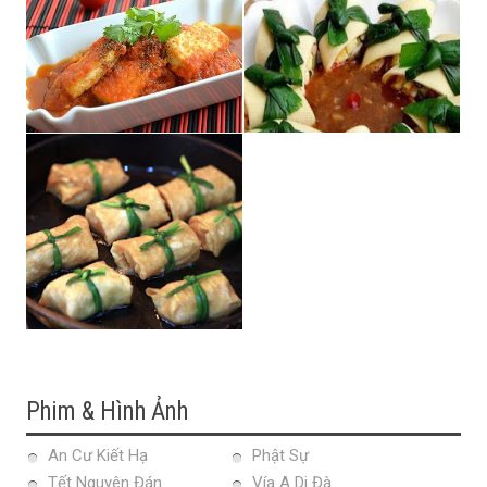
Phim & Hình Ảnh
An Cư Kiết Hạ
Phật Sự
Tết Nguyên Đán
Vía A Di Đà