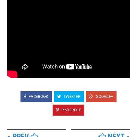
FACEBOOK
TWEETER
GOOGLE+
PINTEREST
« PREV
NEXT »