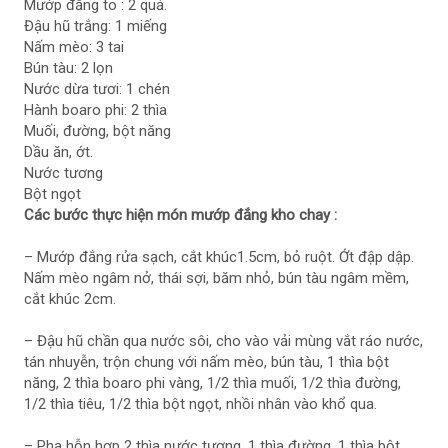
Mướp đắng to : 2 quả.
Đậu hũ trắng: 1 miếng
Nấm mèo: 3 tai
Bún tàu: 2 lọn
Nước dừa tươi: 1 chén
Hành boaro phi: 2 thìa
Muối, đường, bột năng
Dầu ăn, ớt.
Nước tương
Bột ngọt
Các bước thực hiện món mướp đắng kho chay :
– Mướp đắng rửa sạch, cắt khúc1.5cm, bỏ ruột. Ớt đập dập.
Nấm mèo ngâm nở, thái sợi, băm nhỏ, bún tàu ngâm mềm,
cắt khúc 2cm.
– Đậu hũ chần qua nước sôi, cho vào vải mùng vắt ráo nước,
tán nhuyễn, trộn chung với nấm mèo, bún tàu, 1 thìa bột
năng, 2 thìa boaro phi vàng, 1/2 thìa muối, 1/2 thìa đường,
1/2 thìa tiêu, 1/2 thìa bột ngọt, nhồi nhân vào khổ qua.
– Pha hỗn hợp 2 thìa nước tương, 1 thìa đường, 1 thìa bột