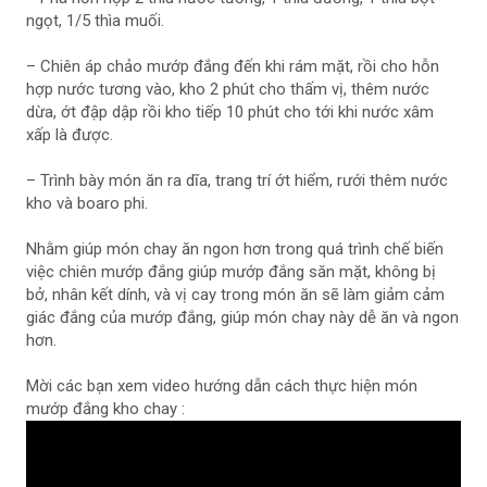
ngọt, 1/5 thìa muối.
– Chiên áp chảo mướp đắng đến khi rám mặt, rồi cho hỗn
hợp nước tương vào, kho 2 phút cho thấm vị, thêm nước
dừa, ớt đập dập rồi kho tiếp 10 phút cho tới khi nước xâm
xấp là được.
– Trình bày món ăn ra dĩa, trang trí ớt hiểm, rưới thêm nước
kho và boaro phi.
Nhằm giúp món chay ăn ngon hơn trong quá trình chế biến
việc chiên mướp đắng giúp mướp đắng săn mặt, không bị
bở, nhân kết dính, và vị cay trong món ăn sẽ làm giảm cảm
giác đắng của mướp đắng, giúp món chay này dễ ăn và ngon
hơn.
Mời các bạn xem video hướng dẫn cách thực hiện món
mướp đắng kho chay :