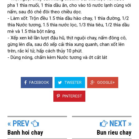
pha 1 thìa muối, 1 thìa dầu ăn, cho vào tô nước lạnh cùng với
nấm, sau đó chẻ đôi theo chiều dọc.
- Làm xốt: Trộn đều 1.5 thìa dầu hào chay, 1 thìa đường, 1/2
thìa Nước tương, 1.5 thìa nước lọc, 1/3 thìa tiêu, 1/2 thìa dầu
mè và 1.5 thìa bột năng.
- Xếp xen kẽ lần lượt đậu hũ, thịt nguội chay, nấm đông cô,
gừng lên dĩa, sau đó xếp cải thìa xung quanh, chan xốt lên
trên, rắc kỉ tử, hấp cách thủy 10 phút.
- Dùng nóng, chấm kèm Nước tương và ớt cắt lát
FACEBOOK
TWEETER
GOOGLE+
PINTEREST
« PREV
NEXT »
Banh hoi chay
Bun rieu chay