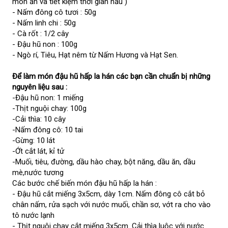
món ăn và tiết kiệm thời gian nấu )
- Nấm đông cô tươi : 50g
- Nấm linh chi : 50g
- Cà rốt : 1/2 cây
- Đậu hũ non : 100g
- Ngò rí, Tiêu, Hạt nêm từ Nấm Hương và Hạt Sen.
Để làm món đậu hũ hấp la hán các bạn cần chuẩn bị những
nguyên liệu sau :
-Đậu hũ non: 1 miếng
-Thịt nguội chay: 100g
-Cải thìa: 10 cây
-Nấm đông cô: 10 tai
-Gừng: 10 lát
-Ớt cắt lát, kỉ tử
-Muối, tiêu, đường, dầu hào chay, bột năng, dầu ăn, dầu
mè,nước tương
Các bước chế biến món đậu hũ hấp la hán :
- Đậu hũ cắt miếng 3x5cm, dày 1cm. Nấm đông cô cắt bỏ
chân nấm, rửa sạch với nước muối, chần sơ, vớt ra cho vào
tô nước lạnh
- Thịt nguội chay cắt miếng 3x5cm. Cải thìa luộc với nước