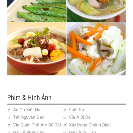
Phim & Hình Ảnh
An Cư Kiết Hạ
Phật Sự
Tết Nguyên Đán
Vía A Di Đà
Vía Quán Thế Âm Bồ Tát
Xây Dựng Chánh Điện
Đại Lễ Phật Đản
Đại Lễ Vu Lan