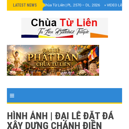
LATEST NEWS
»
Đại Lễ Phật Đản Chùa Từ Liên | PL. 2570 – DL. 2026
»
VIDEO Lễ Cún
≡
HÌNH ẢNH | ĐẠI LỄ ĐẶT ĐÁ
XÂY DỰNG CHÁNH ĐIỆN