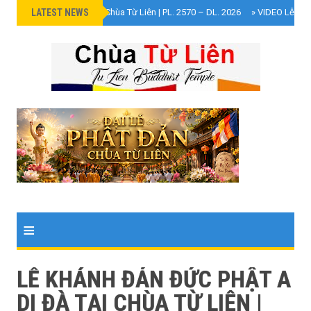
LATEST NEWS
»
Đại Lễ Phật Đản Chùa Từ Liên | PL. 2570 – DL. 2026
»
VIDEO Lễ Cún
≡
LỄ KHÁNH ĐẢN ĐỨC PHẬT A
DI ĐÀ TẠI CHÙA TỪ LIÊN |