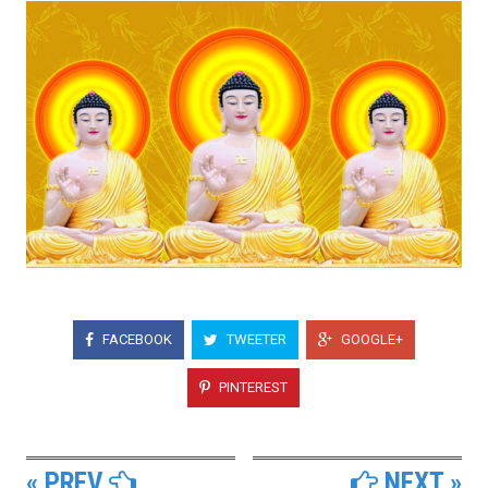
FACEBOOK
TWEETER
GOOGLE+
PINTEREST
« PREV
NEXT »