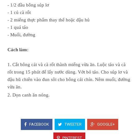
- 1/2 đầu bông súp lơ
- 1 củ cà rốt
- 2 miếng thực phẩm thay thể hoặc đậu hủ
- 1 quả táo
- Muối, đường
Cách làm:
1. Cắt bông cải và cà rốt thành miếng vừa ăn. Luộc táo và cà
rốt trong 15 phút để lấy nước dùng. Vớt bỏ táo. Cho súp lơ và
đậu hũ chiên vào đun sôi cho bông cải chín. Nêm muối, đường
vừa ăn.
2. Dọn canh ăn nóng.
FACEBOOK
TWEETER
GOOGLE+
PINTEREST