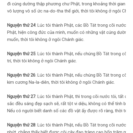
đi cúng dường thập phương chư Phật, trong khoảng thời gian mộ
vô lượng vô số ức na-do-tha thế giới, thời tôi không ở ngôi Chánh
Nguyện thứ 24
: Lúc tôi thành Phật, các Bồ Tát trong cõi nước tô
Phật, hiện công đức của mình, muốn có những vật cúng dường,
muốn, thời tôi không ở ngôi Chánh giác.
Nguyện thứ 25
: Lúc tôi thành Phật, nếu chúng Bồ Tát trong cõi 
trí, thời tôi không ở ngôi Chánh giác.
Nguyện thứ 26
: Lúc tôi thành Phật, nếu chúng Bồ Tát trong cõi 
kim cương Na-la-diên, thời tôi không ở ngôi Chánh giác.
Nguyện thứ 27
: Lúc tôi thành Phật, thì trong cõi nước tôi, tất cả
sắc đều sáng đẹp sạch sẽ, rất tột vi diệu, không có thể tính biết
Nếu có người biết danh số các đồ vật ấy được rõ ràng, thời tôi 
Nguyện thứ 28
: Lúc tôi thành Phật, nếu Bồ Tát trong cõi nước tôi
nhứt, chẳng thấy biết được cội cây đạo tràng cao bốn trăm muô