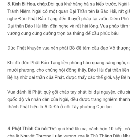
3. Kinh Bi Hoa, chép:
Ðời quá khứ hằng hà sa kiếp trước, Ngài là 
Tránh Niệm. Ngài có một quan Ðại Thần tên là Bảo Hải, rất giàu 
nghe Đức Phật Bảo Tạng đến thuyết pháp tại vườn Diêm Phù ở gầ
Ðại thần Bảo Hải liền đến nghe và rất hài lòng. Vua pháp tâm thỉ
vương cung cúng dường trọn ba tháng để cầu phúc báu.
Ðức Phật khuyên vua nên phát Bồ đề tâm cầu đạo Vô thượng ch
Khi đó đức Phật Bảo Tạng liền phóng hào quang sáng ngời, soi k
mười phương, cho chúng hội đồng thấy. Bảo Hải đại thần liền tâu
Bệ hạ nhờ oai thần của Phật, được thấy các thế giới, vậy Bệ hạ m
Vua đảnh lễ Phật, quỳ gối chắp tay phát lời đại nguyện, cầu xin s
quốc độ và nhân dân của Ngài, đều được trang nghiêm thanh tịn
thành Phật hiệu là A Di Ðà ở cõi Tây phương Cực lạc.
4. Phật Thích Ca nói:
"Ðời quá khứ lâu xa, cách hơn 10 kiếp, có mộ
cha là Nguyệt Thượng Luân vương, mẹ là Thù Thắng Diệu Nhan. 