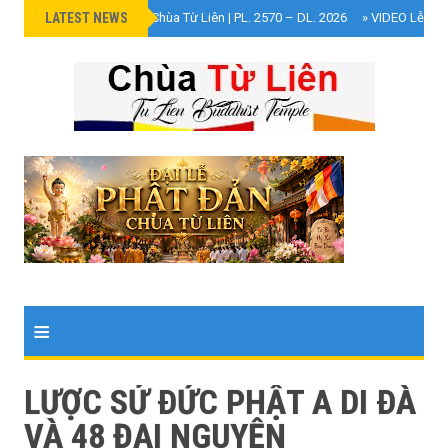
LATEST NEWS
»
Đại Lễ Phật Đản Chùa Từ Liên | PL. 2570 – DL. 2026
»
VIDEO Lễ Cún
≡
LƯỢC SỬ ÐỨC PHẬT A DI ÐÀ
VÀ 48 ĐẠI NGUYỆN