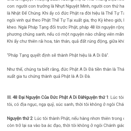
con: người con trưởng là Nhựt Nguyệt Minh, người con thứ hai là 
là Nhật Ðế Chúng. Khi ấy có đức Phật ra đời hiệu là Thế Tự Tại 
ngôi vinh quí theo Phật Thế Tự Tại xuất gia, thọ Kỳ kheo giới, Ph
kheo. Ngài Pháp Tạng đối trước Phật, pháp 48 lời nguyện rộng lớ
phương chúng sanh; nếu có một nguyện nào chẳng viên mãn, thì 
Khi ấy chư thiên rải hoa, tán thán, quả đất rúng động, giữa không
"Pháp Tạng quyết định sẽ thành Phật hiệu là A Di Ðà".
Như thế, chúng ta biết rằng, đức Phật A Di Ðà tiền thân là Thái T
xuất gia tu chứng thành quả Phật là A Di Ðà.
III. 48 Ðại Nguyện Của Ðức Phật A Di Ðà
Nguyện thứ 1
: Lúc tôi t
tôi, có địa ngục, ngạ quỷ, súc sanh, thời tôi không ở ngôi Chánh g
Nguyện thứ 2
: Lúc tôi thành Phật, nếu hàng nhơn thiên trong cõi 
còn trở lại sa vào ba ác đạo, thời tôi không ở ngôi Chánh giác.