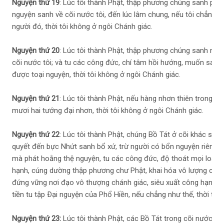
Nguyện thứ 19
: Lúc tôi thành Phật, thập phương chúng sanh phá
nguyện sanh về cõi nước tôi, đến lúc lâm chung, nếu tôi chẳng c
người đó, thời tôi không ở ngôi Chánh giác.
Nguyện thứ 20
: Lúc tôi thành Phật, thập phương chúng sanh ngh
cõi nước tôi; và tu các công đức, chí tâm hồi hướng, muốn sanh 
được toại nguyện, thời tôi không ở ngôi Chánh giác.
Nguyện thứ 21
: Lúc tôi thành Phật, nếu hàng nhơn thiên trong cõ
mươi hai tướng đại nhơn, thời tôi không ở ngôi Chánh giác.
Nguyện thứ 22
: Lúc tôi thành Phật, chúng Bồ Tát ở cõi khác san
quyết đến bực Nhứt sanh bổ xứ, trừ người có bổn nguyện riêng, tự
mà phát hoằng thệ nguyện, tu các công đức, độ thoát mọi loài, đi
hạnh, cúng dường thập phương chư Phật, khai hóa vô lượng chún
đứng vững nơi đạo vô thượng chánh giác, siêu xuất công hạnh c
tiền tu tập Ðại nguyện của Phổ Hiền, nếu chẳng như thế, thời tôi
Nguyện thứ 23:
Lúc tôi thành Phật, các Bồ Tát trong cõi nước tôi