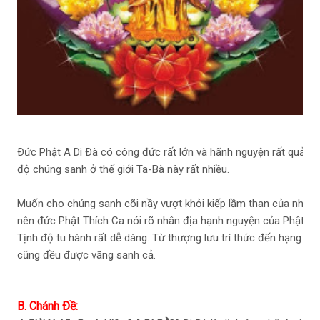
A.M
ngu
nhi
cầu
thì
Phậ
ngu
Ðức Phật A Di Ðà có công đức rất lớn và hãnh nguyện rất quảng 
độ chúng sanh ở thế giới Ta-Bà này rất nhiều.
Muốn cho chúng sanh cõi nầy vượt khỏi kiếp lầm than của những c
nên đức Phật Thích Ca nói rõ nhân địa hạnh nguyện của Phật A D
Tịnh độ tu hành rất dễ dàng. Từ thượng lưu trí thức đến hạng dân
cũng đều được vãng sanh cả.
B. Chánh Ðề: