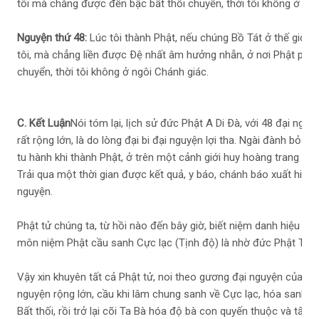
tôi mà chẳng được đến bậc bất thối chuyển, thời tôi không ở ngô
Nguyện thứ 48:
Lúc tôi thành Phật, nếu chúng Bồ Tát ở thế giới
tôi, mà chẳng liền được Ðệ nhất âm hưởng nhẫn, ở nơi Phật pháp
chuyển, thời tôi không ở ngôi Chánh giác.
C. Kết Luận
Nói tóm lại, lịch sử đức Phật A Di Ðà, với 48 đại ngu
rất rộng lớn, là do lòng đại bi đại nguyện lợi tha. Ngài đành bỏ t
tu hành khi thành Phật, ở trên một cảnh giới huy hoàng trang ng
Trải qua một thời gian được kết quả, y báo, chánh báo xuất hiện r
nguyện.
Phật tử chúng ta, từ hồi nào đến bây giờ, biết niệm danh hiệu Ph
môn niệm Phật cầu sanh Cực lạc (Tịnh độ) là nhờ đức Phật Thích
Vậy xin khuyên tất cả Phật tử, noi theo gương đại nguyện của Ph
nguyện rộng lớn, cầu khi lâm chung sanh về Cực lạc, hóa sanh từ
Bất thối, rồi trở lại cõi Ta Bà hóa độ bà con quyến thuộc và tất