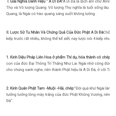
I. Giải Nghĩa Danh Hiệu " A DI ÐÀ"
A Di Ðà là dịch âm chữ Amita. 
Thọ và Vô lượng Quang. Vô lượng Thọ nghĩa là tuổi sống lâu kh
Quang, là Ngài có hào quang sáng suốt không lường.
II. Lược Sử Tu Nhân Và Chứng Quả Của Ðức Phật A Di Ðà
Chỗ nhâ
kiếp trước rất nhiều, không thể kể xiết, nay lược nói 4 kiếp như sa
1. Kinh Diệu Pháp Liên Hoa ở phẩm Thí dụ, hóa thành có chép:
"Ð
con của đức Ðại Thông Trí Thắng Như Lai. Ngài nhờ công đức t
cho chúng sanh nghe, nên thành Phật hiệu là A Di Ðà, ở cõi Tây 
2. Kinh Quán Phật Tam -Muội -Hải, chép:
"Ðời quá khứ Ngài làm T
tưởng tướng lông mày trắng của đức Phật Không Vương, nên được
Ðà".