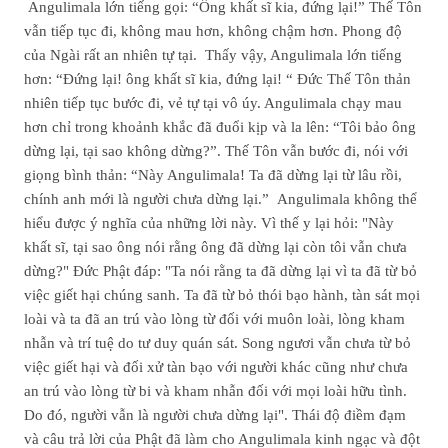
Angulimala lớn tiếng gọi: “Ông khất sĩ kia, đứng lại!” Thế Tôn
vẫn tiếp tục đi, không mau hơn, không chậm hơn. Phong độ
của Ngài rất an nhiên tự tại. Thấy vậy, Angulimala lớn tiếng
hơn: “Đứng lại! ông khất sĩ kia, đứng lại! “ Đức Thế Tôn thản
nhiên tiếp tục bước đi, vẻ tự tại vô úy. Angulimala chạy mau
hơn chỉ trong khoảnh khắc đã đuổi kịp và la lên: “Tôi bảo ông
dừng lại, tại sao không dừng?”. Thế Tôn vẫn bước đi, nói với
giọng bình thản: “Này Angulimala! Ta đã dừng lại từ lâu rồi,
chính anh mới là người chưa dừng lại.” Angulimala không thể
hiểu được ý nghĩa của những lời này. Vì thế y lại hỏi: "Này
khất sĩ, tại sao ông nói rằng ông đã dừng lại còn tôi vẫn chưa
dừng?" Đức Phật đáp: "Ta nói rằng ta đã dừng lại vì ta đã từ bỏ
việc giết hại chúng sanh. Ta đã từ bỏ thói bạo hành, tàn sát mọi
loài và ta đã an trú vào lòng từ đối với muôn loài, lòng kham
nhẫn và trí tuệ do tư duy quán sát. Song ngươi vẫn chưa từ bỏ
việc giết hại và đối xử tàn bạo với người khác cũng như chưa
an trú vào lòng từ bi và kham nhẫn đối với mọi loài hữu tình.
Do đó, người vẫn là người chưa dừng lại". Thái độ điềm đạm
và câu trả lời của Phật đã làm cho Angulimala kinh ngạc và đột