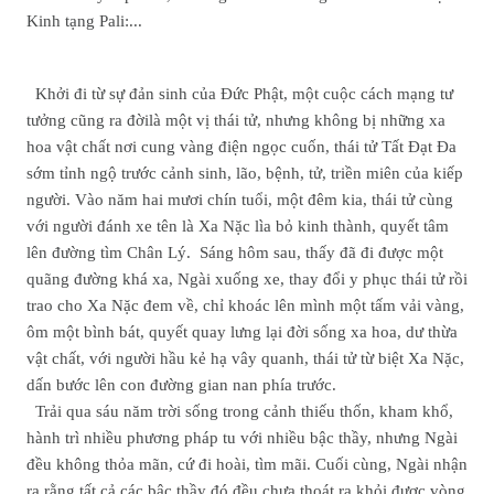
Kinh tạng Pali:...
Khởi đi từ sự đản sinh của Đức Phật, một cuộc cách mạng tư
tưởng cũng ra đờilà một vị thái tử, nhưng không bị những xa
hoa vật chất nơi cung vàng điện ngọc cuốn, thái tử Tất Đạt Đa
sớm tỉnh ngộ trước cảnh sinh, lão, bệnh, tử, triền miên của kiếp
người. Vào năm hai mươi chín tuổi, một đêm kia, thái tử cùng
với người đánh xe tên là Xa Nặc lìa bỏ kinh thành, quyết tâm
lên đường tìm Chân Lý. Sáng hôm sau, thấy đã đi được một
quãng đường khá xa, Ngài xuống xe, thay đổi y phục thái tử rồi
trao cho Xa Nặc đem về, chỉ khoác lên mình một tấm vải vàng,
ôm một bình bát, quyết quay lưng lại đời sống xa hoa, dư thừa
vật chất, với người hầu kẻ hạ vây quanh, thái tử từ biệt Xa Nặc,
dấn bước lên con đường gian nan phía trước.
Trải qua sáu năm trời sống trong cảnh thiếu thốn, kham khổ,
hành trì nhiều phương pháp tu với nhiều bậc thầy, nhưng Ngài
đều không thỏa mãn, cứ đi hoài, tìm mãi. Cuối cùng, Ngài nhận
ra rằng tất cả các bậc thầy đó đều chưa thoát ra khỏi được vòng