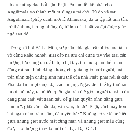
nhiên buông dao hối hận. Phật liền làm lễ thế phát cho
Angilimala trở thành một tu sĩ ngay tại chỗ. Từ đó về sau,
Angulimala (pháp danh mới là Ahimsaka) đã tu tập rất tinh tấn,
trở thành một trong những đệ tử lớn của Phật và đạt được giác
ngộ sau đó.
Trong xã hội Bà La Môn, sự phân chia giai cấp được mô tả là
vô cùng khắc nghiệt, giai cấp hạ lưu chỉ đụng tay vào giai cấp
thượng lưu cũng đủ để bị tội chặt tay, thì một quan điểm bình
đẳng rốt ráo, bình đẳng không chỉ giữa người với người, mà
trên bình diện chúng sinh như thế của nhà Phật, phải nói là đức
Phật đã làm một cuộc đại cách mạng. Ngay đến thế kỷ thứ hai
mươi mốt này, tại nhiều quốc gia trên thế giới, người ta vẫn còn
đang phải chật vật tranh đấu để giành quyền bình đẳng giữa
nam nữ, giữa các mầu da, vân vân, thì đức Phật, cách nay hơn
hai ngàn năm trăm năm, đã tuyên bố: " Không có sự khác biệt
giữa những giọt nước mắt cùng mặn và những giọt máu cùng
đỏ", cao thượng thay lời nói của bậc Đại Giác!