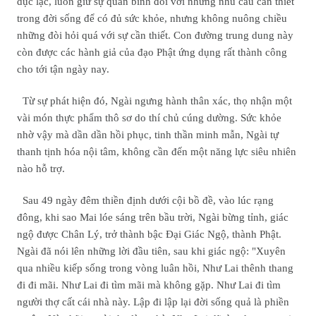
dục lạc, luôn giữ sự quân bình đối với những nhu cầu cần thiết
trong đời sống để có đủ sức khỏe, nhưng không nuông chiều
những đòi hỏi quá với sự cần thiết. Con đường trung dung này
còn được các hành giả của đạo Phật ứng dụng rất thành công
cho tới tận ngày nay.
Từ sự phát hiện đó, Ngài ngưng hành thân xác, thọ nhận một
vài món thực phẩm thô sơ do thí chủ cúng dường. Sức khỏe
nhờ vậy mà dần dần hồi phục, tinh thần minh mẫn, Ngài tự
thanh tịnh hóa nội tâm, không cần đến một năng lực siêu nhiên
nào hỗ trợ.
Sau 49 ngày đêm thiền định dưới cội bồ đề, vào lúc rạng
đông, khi sao Mai lóe sáng trên bầu trời, Ngài bừng tỉnh, giác
ngộ được Chân Lý, trở thành bậc Đại Giác Ngộ, thành Phật.
Ngài đã nói lên những lời đầu tiên, sau khi giác ngộ: "Xuyên
qua nhiều kiếp sống trong vòng luân hồi, Như Lai thênh thang
đi đi mãi. Như Lai đi tìm mãi mà không gặp. Như Lai đi tìm
người thợ cất cái nhà này. Lập đi lập lại đời sống quả là phiền