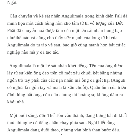
Ngài.
Câu chuyện về kẻ sát nhân Angulimala trong kinh điển Pali đã
minh họa một cách hùng hồn cho tâm từ bi vô lượng của Đức
Phật đã chuyển hoá được tâm của một tên sát nhân hung bạo
như thế nào và cũng cho thấy sức mạnh của lòng từ bi của
Angulimala do tu tập về sau, bao giờ cũng mạnh hơn bất cứ ác
nghiệp nào mà y đã tạo tác.
Angulimala là một kẻ sát nhân khét tiếng. Tên của ông được
lấy từ sự kiện ông đeo trên cổ một xâu chuỗi kết bằng những
ngón trỏ tay phải của các nạn nhân mà ông đã giết hại (Anguli
có nghĩa là ngón tay và mala là xâu chuỗi). Quân lính của triều
đình lùng bắt ông, còn dân chúng thì hoảng sợ không dám ra
khỏi nhà.
Một buổi sáng, đức Thế Tôn vào thành, đang bưng bát đi khất
thực thì nghe có tiếng chân chạy phía sau. Ngài biết rằng
Angulimala đang đuổi theo, nhưng vẫn bình thản bước đều.