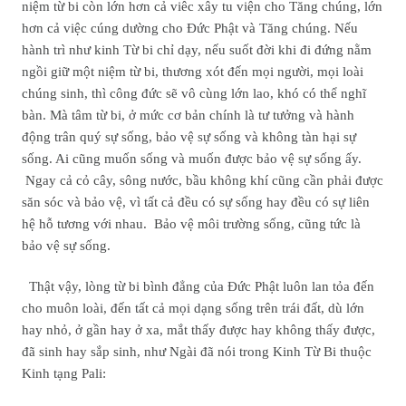
niệm từ bi còn lớn hơn cả viêc xây tu viện cho Tăng chúng, lớn
hơn cả việc cúng dường cho Đức Phật và Tăng chúng. Nếu
hành trì như kinh Từ bi chỉ dạy, nếu suốt đời khi đi đứng nằm
ngồi giữ một niệm từ bi, thương xót đến mọi người, mọi loài
chúng sinh, thì công đức sẽ vô cùng lớn lao, khó có thể nghĩ
bàn. Mà tâm từ bi, ở mức cơ bản chính là tư tưởng và hành
động trân quý sự sống, bảo vệ sự sống và không tàn hại sự
sống. Ai cũng muốn sống và muốn được bảo vệ sự sống ấy.
Ngay cả cỏ cây, sông nước, bầu không khí cũng cần phải được
săn sóc và bảo vệ, vì tất cả đều có sự sống hay đều có sự liên
hệ hỗ tương với nhau. Bảo vệ môi trường sống, cũng tức là
bảo vệ sự sống.
Thật vậy, lòng từ bi bình đẳng của Đức Phật luôn lan tỏa đến
cho muôn loài, đến tất cả mọi dạng sống trên trái đất, dù lớn
hay nhỏ, ở gần hay ở xa, mắt thấy được hay không thấy được,
đã sinh hay sắp sinh, như Ngài đã nói trong Kinh Từ Bi thuộc
Kinh tạng Pali: