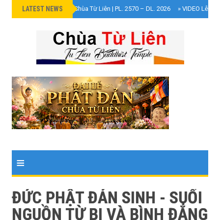
LATEST NEWS
»
Đại Lễ Phật Đản Chùa Từ Liên | PL. 2570 – DL. 2026
»
VIDEO Lễ Cún
≡
ĐỨC PHẬT ĐẢN SINH - SUỐI
NGUỒN TỪ BI VÀ BÌNH ĐẲNG