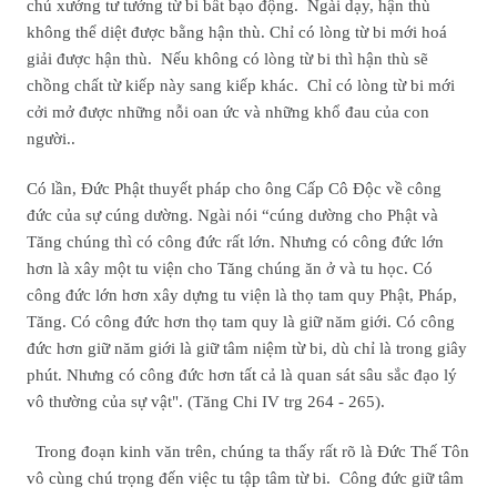
chủ xướng tư tưởng từ bi bất bạo động. Ngài dạy, hận thù
không thể diệt được bằng hận thù. Chỉ có lòng từ bi mới hoá
giải được hận thù. Nếu không có lòng từ bi thì hận thù sẽ
chồng chất từ kiếp này sang kiếp khác. Chỉ có lòng từ bi mới
cởi mở được những nỗi oan ức và những khổ đau của con
người..
Có lần, Ðức Phật thuyết pháp cho ông Cấp Cô Ðộc về công
đức của sự cúng dường. Ngài nói “cúng dường cho Phật và
Tăng chúng thì có công đức rất lớn. Nhưng có công đức lớn
hơn là xây một tu viện cho Tăng chúng ăn ở và tu học. Có
công đức lớn hơn xây dựng tu viện là thọ tam quy Phật, Pháp,
Tăng. Có công đức hơn thọ tam quy là giữ năm giới. Có công
đức hơn giữ năm giới là giữ tâm niệm từ bi, dù chỉ là trong giây
phút. Nhưng có công đức hơn tất cả là quan sát sâu sắc đạo lý
vô thường của sự vật". (Tăng Chi IV trg 264 - 265).
Trong đoạn kinh văn trên, chúng ta thấy rất rõ là Ðức Thế Tôn
vô cùng chú trọng đến việc tu tập tâm từ bi. Công đức giữ tâm