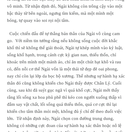
vô minh. Từ nhận định đó, Ngài không còn trông cậy vào một
bậc thày từ bên ngoài, ngưng tìm kiếm, mà một mình một
bóng, tự quay vào soi rọi nội tâm.
Cuộc chiến đấu để tự thắng bản thân của Ngài vô cùng cam
go. Với niềm tin tưởng rằng nếu không sống cuộc đời khắc
khổ thì sẽ không thể giải thoát, Ngài tự khép mình vào kỷ luật,
sống khổ hạnh, trong cảnh cực kỳ gian nan, thiếu thốn, chỉ
khoác trên mình một mảnh áo, chỉ ăn một chút hạt khô và rau
cỏ, đến nỗi cơ thể Ngài vốn là một thái tử đẹp đẽ oai phong,
nay chỉ còn lại lớp da bọc bộ xương. Thế nhưng sự hành hạ xác
thân đó cũng không khiến cho Ngài thấy được Chân Lý. Cuối
cùng, sau khi đã suýt gục ngã vì quá khổ cực, Ngài mới thấy
rằng lối sống xa hoa phủ phê thì kéo con người xuống thấp vì
đắm say vật chất, lối sống quá thiếu thốn, quá cơ cực thì lại
khiến cho tâm thần mỏi mệt, không đủ ý chí để theo đuổi việc
lớn. Từ nhận định này, Ngài chọn con đường trung dung,
không có những cực đoan của sự hành hạ xác thân hoặc nô lệ