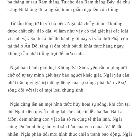
ba tháng từ sau Rằm tháng Tư cho đến Rằm tháng Bảy, để chư
Tăng Ni không đi ra ngoài, tránh giẫm đạp lên côn trùng.
Từ tấm lòng từ bi vô bờ bến, Ngài đã chế giới tu sĩ không
được chặt cây, đào đất, vì làm như vậy có thể giết hại các loài
vi sinh vật. Sở dĩ có thể thi hành giới này vì vào thời Phật còn
tại thế ở Ấn Độ, tăng sĩ ôm bình bát đi khất thực hằng ngày,
không cần phải trồng trọt để mưu sinh.
Ngài ban hành giới luật Không Sát Sinh, yêu cầu mọi người
chớ có tự tay mình giết hay bảo người khác giết. Ngài yêu cầu
phải trân quý giá trị thiêng liêng của sự sống, phải bảo vệ sự
sống đối với tất cả mọi loài chúng sinh.
Ngài cũng lên án mọi hình thức hủy hoại sự sống, khi còn tại
thế Ngài kiên quyết chống lại các cuộc tế lễ của đạo Bà La
Môn, đem những con vật xấu số ra cúng tế thần linh. Ngài
cũng lên án những thú vui săn bắn của vua chúa. Và lẽ tất
nhiên, Ngài phản đối mọi hình thức chiến tranh bạo động. Ngài