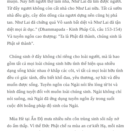
muộn. Này hỡi người thợ làm nhà, Như Lai đã tìm được ngươi.
Từ đây ngươi không còn cất nhà cho Như Lai nữa. Tất cả sườn
nhà đều gãy, cây đòn dông của ngươi dựng nên cũng bị phá
tan. Như Lai đã chứng quả Vô sanh bất diệt và Như Lai đã tận
diệt mọi ái dục." (Dhammapada - Kinh Pháp Cú, câu 153-154)
Và tuyên ngôn cao thượng: "Ta là Phật đã thành, chúng sinh là
Phật sẽ thành".
Chúng sinh ở đây không chỉ riêng cho loài người, mà là bao
gồm tất cả mọi loài chúng sinh hữu tình thể hiện qua nhiều
dạng sống khác nhau ở khắp các cõi, vì tất cả mọi loài hữu tình
đều có giác tánh, đều biết khổ đau, yêu thương, sợ hãi và đều
muốn được sống. Tuyên ngôn của Ngài nói lên lòng từ bi và
bình đẳng tuyệt đối với muôn loài chúng sinh. Ngài không chỉ
nói suông, mà Ngài đã ứng dụng tuyên ngôn ấy trong suốt
cuộc đời hoằng pháp độ sinh của Ngài.
Mùa Hè tại Ấn Độ mưa nhiều nên côn trùng sinh sôi nẩy nở
do ẩm thấp. Vì thế Đức Phật chế ra mùa an cư kiết Hạ, mỗi năm