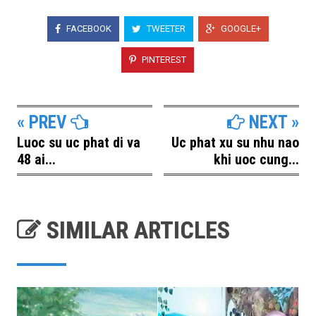
FACEBOOK
TWEETER
GOOGLE+
PINTEREST
« PREV
NEXT »
Luoc su uc phat di va
Uc phat xu su nhu nao
48 ai...
khi uoc cung...
SIMILAR ARTICLES