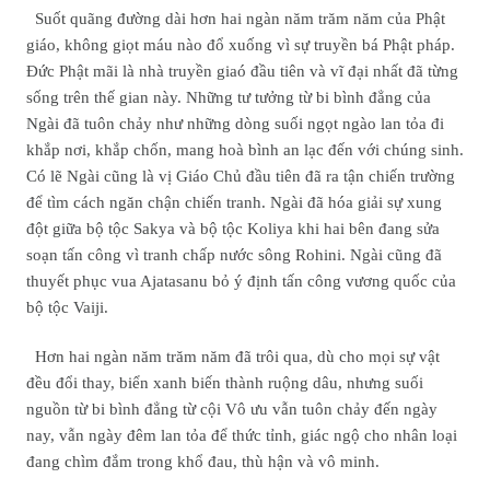
Suốt quãng đường dài hơn hai ngàn năm trăm năm của Phật
giáo, không giọt máu nào đổ xuống vì sự truyền bá Phật pháp.
Ðức Phật mãi là nhà truyền giaó đầu tiên và vĩ đại nhất đã từng
sống trên thế gian này. Những tư tưởng từ bi bình đẳng của
Ngài đã tuôn chảy như những dòng suối ngọt ngào lan tỏa đi
khắp nơi, khắp chốn, mang hoà bình an lạc đến với chúng sinh.
Có lẽ Ngài cũng là vị Giáo Chủ đầu tiên đã ra tận chiến trường
để tìm cách ngăn chận chiến tranh. Ngài đã hóa giải sự xung
đột giữa bộ tộc Sakya và bộ tộc Koliya khi hai bên đang sửa
soạn tấn công vì tranh chấp nước sông Rohini. Ngài cũng đã
thuyết phục vua Ajatasanu bỏ ý định tấn công vương quốc của
bộ tộc Vaiji.
Hơn hai ngàn năm trăm năm đã trôi qua, dù cho mọi sự vật
đều đổi thay, biển xanh biến thành ruộng dâu, nhưng suối
nguồn từ bi bình đẳng từ cội Vô ưu vẫn tuôn chảy đến ngày
nay, vẫn ngày đêm lan tỏa để thức tỉnh, giác ngộ cho nhân loại
đang chìm đắm trong khổ đau, thù hận và vô minh.