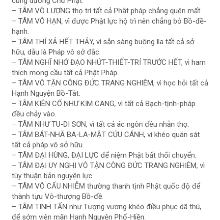
cúng dường Chư Phật.
– TÂM VÔ LƯỢNG thọ trì tất cả Phật pháp chẳng quên mất.
– TÂM VÔ HẠN, vì được Phật lực hộ trì nên chẳng bỏ Bồ-đề-
hạnh.
– TÂM THÍ XẢ HẾT THẢY, vì sẵn sàng buông lìa tất cả sở
hữu, dẫu là Pháp vô sở đắc.
– TÂM NGHĨ NHỚ ĐẠO NHỨT-THIẾT-TRÍ TRƯỚC HẾT, vì ham
thích mong cầu tất cả Phật Pháp.
– TÂM VÔ TẬN CÔNG ĐỨC TRANG NGHIÊM, vì học hỏi tất cả
Hạnh Nguyện Bồ-Tát.
– TÂM KIÊN CỐ NHƯ KIM CANG, vì tất cả Bạch-tịnh-pháp
đều chảy vào.
– TÂM NHƯ TU-DI SƠN, vì tất cả ác ngôn đều nhẫn thọ.
– TÂM BÁT-NHÃ BA-LA-MẬT CỨU CÁNH, vì khéo quán sát
tất cả pháp vô sở hữu.
– TÂM ĐẠI HÙNG, ĐẠI LỰC để niệm Phật bất thối chuyển.
– TÂM ĐẠI UY NGHI VÔ TẬN CÔNG ĐỨC TRANG NGHIÊM, vì
tùy thuận bản nguyện lực.
– TÂM VÔ CẤU NHIỄM thường thanh tịnh Phật quốc độ để
thành tựu Vô-thượng Bồ-đề.
– TÂM TINH TẤN như Tượng vương khéo điều phục dã thú,
để sớm viên mãn Hạnh Nguyện Phổ-Hiền.