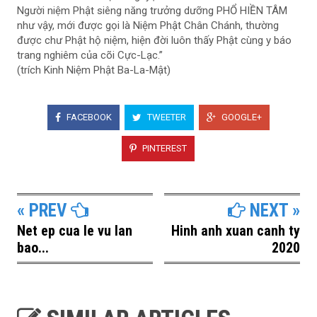
Người niệm Phật siêng năng trưởng dưỡng PHỔ HIỀN TÂM
như vậy, mới được gọi là Niệm Phật Chân Chánh, thường
được chư Phật hộ niệm, hiện đời luôn thấy Phật cùng y báo
trang nghiêm của cõi Cực-Lạc.”
(trích Kinh Niệm Phật Ba-La-Mật)
FACEBOOK
TWEETER
GOOGLE+
PINTEREST
« PREV
NEXT »
Net ep cua le vu lan
Hinh anh xuan canh ty
bao...
2020