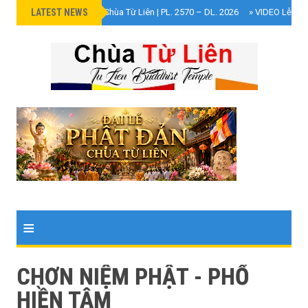
LATEST NEWS
»
Đại Lễ Phật Đản Chùa Từ Liên | PL. 2570 – DL. 2026
»
VIDEO Lễ Cún
≡
CHƠN NIỆM PHẬT - PHỔ
HIỀN TÂM